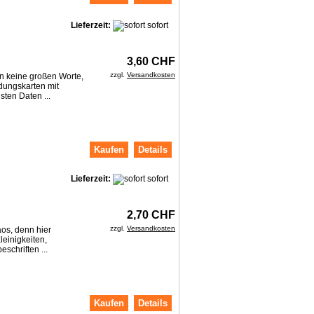
Lieferzeit:
sofort
3,60 CHF
zzgl.
Versandkosten
en keine großen Worte,
adungskarten mit
sten Daten ...
Kaufen
Details
Lieferzeit:
sofort
2,70 CHF
zzgl.
Versandkosten
os, denn hier
leinigkeiten,
schriften ...
Kaufen
Details