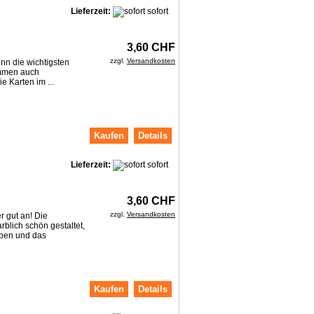
Lieferzeit:
sofort
3,60 CHF
zzgl.
Versandkosten
nn die wichtigsten
ommen auch
e Karten im ...
Kaufen
Details
Lieferzeit:
sofort
3,60 CHF
zzgl.
Versandkosten
 gut an! Die
rblich schön gestaltet,
eben und das
Kaufen
Details