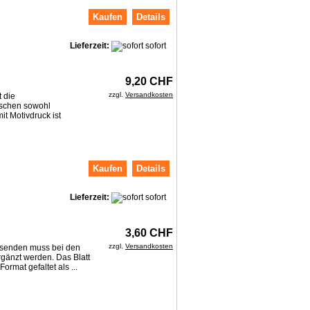
Kaufen
Details
Lieferzeit:
sofort
9,20 CHF
zzgl.
Versandkosten
t die
aschen sowohl
it Motivdruck ist
Kaufen
Details
Lieferzeit:
sofort
3,60 CHF
zzgl.
Versandkosten
rsenden muss bei den
rgänzt werden. Das Blatt
ormat gefaltet als ...