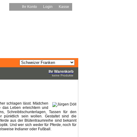
Ihr Konto
Login
Kasse
Ihr Warenkorb
keine Produkte
höher schlagen lässt. Mädchen
e das Leben erleichtern und
s, Schreibtischunterlagen, Tassen für den
pünktlich sein wollen. Gestaltet sind die
ferde aus der Blütentraumreihe sind bekannt
optik. Und wer sich weder für Pferde, noch für
elsweise Indianer oder Fußball.