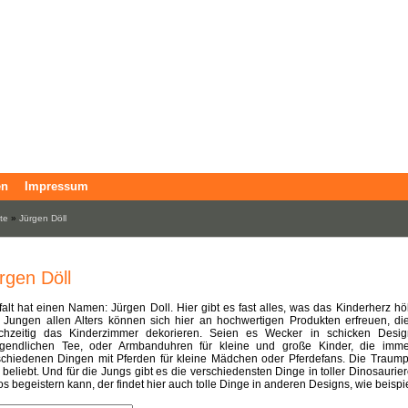
en
Impressum
ite
»
Jürgen Döll
rgen Döll
lfalt hat einen Namen: Jürgen Doll. Hier gibt es fast alles, was das Kinderherz 
 Jungen allen Alters können sich hier an hochwertigen Produkten erfreuen, di
ichzeitig das Kinderzimmer dekorieren. Seien es Wecker in schicken Design
gendlichen Tee, oder Armbanduhren für kleine und große Kinder, die immer 
schiedenen Dingen mit Pferden für kleine Mädchen oder Pferdefans. Die Traump
beliebt. Und für die Jungs gibt es die verschiedensten Dinge in toller Dinosaurier
s begeistern kann, der findet hier auch tolle Dinge in anderen Designs, wie beispi