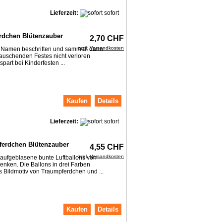
Lieferzeit:
sofort
erdchen Blütenzauber
2,70 CHF
zzgl.
Versandkosten
mit Namen beschriften und sammelt dann
rauschenden Festes nicht verloren
part bei Kinderfesten ...
Kaufen
Details
Lieferzeit:
sofort
ferdchen Blütenzauber
4,55 CHF
zzgl.
Versandkosten
 aufgeblasene bunte Luftballons von
enken. Die Ballons in drei Farben
s Bildmotiv von Traumpferdchen und ...
Kaufen
Details