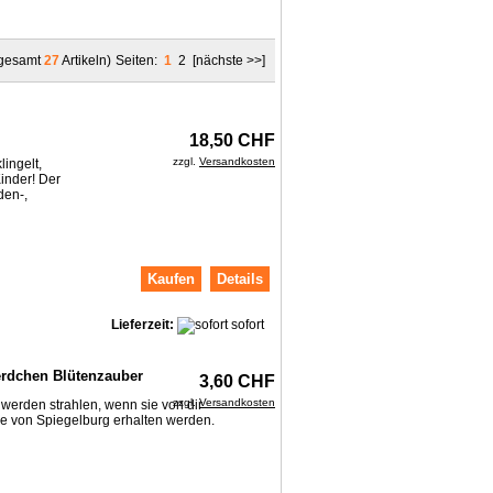
sgesamt
27
Artikeln)
Seiten:
1
2
[nächste >>]
18,50 CHF
zzgl.
Versandkosten
ingelt,
inder! Der
den-,
Kaufen
Details
Lieferzeit:
sofort
erdchen Blütenzauber
3,60 CHF
zzgl.
Versandkosten
werden strahlen, wenn sie von dir
e von Spiegelburg erhalten werden.