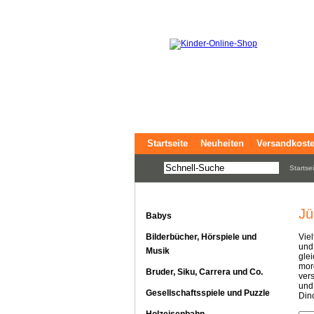
Startseite
Neuheiten
Versandkost
Startse
Jü
Babys
Vie
Bilderbücher, Hörspiele und
und
Musik
gle
mor
Bruder, Siku, Carrera und Co.
ver
und 
Gesellschaftsspiele und Puzzle
Dino