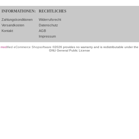
INFORMATIONEN:
RECHTLICHES
Zahlungskonditionen
Widerrufsrecht
Versandkosten
Datenschutz
Kontakt
AGB
Impressum
mod
ified eCommerce Shopsoftware
©2026 provides no warranty and is redistributable under the
GNU General Public License