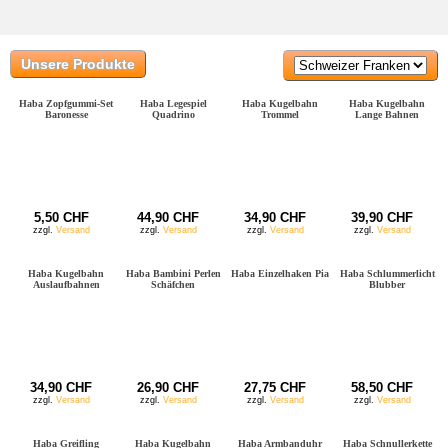
Unsere Produkte
Haba Zopfgummi-Set
Haba Legespiel
Haba Kugelbahn
Haba Kugelbahn
Baronesse
Quadrino
Trommel
Lange Bahnen
5,50 CHF
44,90 CHF
34,90 CHF
39,90 CHF
zzgl.
Versand
zzgl.
Versand
zzgl.
Versand
zzgl.
Versand
Haba Kugelbahn
Haba Bambini Perlen
Haba Einzelhaken Pia
Haba Schlummerlicht
Auslaufbahnen
Schäfchen
Blubber
34,90 CHF
26,90 CHF
27,75 CHF
58,50 CHF
zzgl.
Versand
zzgl.
Versand
zzgl.
Versand
zzgl.
Versand
Haba Greifling
Haba Kugelbahn
Haba Armbanduhr
Haba Schnullerkette