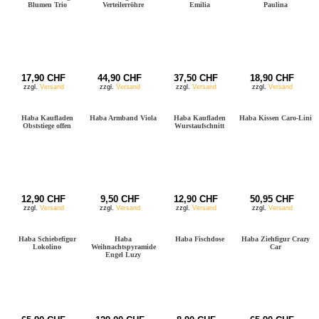
Blumen Trio
Verteilerröhre
Emilia
Paulina
17,90 CHF
44,90 CHF
37,50 CHF
18,90 CHF
zzgl.
Versand
zzgl.
Versand
zzgl.
Versand
zzgl.
Versand
Haba Kaufladen
Haba Armband Viola
Haba Kaufladen
Haba Kissen Caro-Lini
Obststiege offen
Wurstaufschnitt
12,90 CHF
9,50 CHF
12,90 CHF
50,95 CHF
zzgl.
Versand
zzgl.
Versand
zzgl.
Versand
zzgl.
Versand
Haba Schiebefigur
Haba
Haba Fischdose
Haba Ziehfigur Crazy
Lokolino
Weihnachtspyramide
Car
Engel Luzy