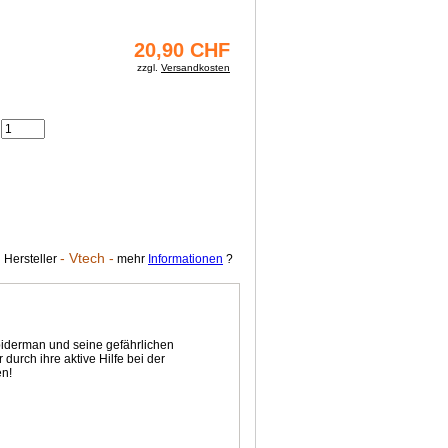
20,90 CHF
zzgl.
Versandkosten
- Vtech -
 Hersteller
mehr
Informationen
?
piderman und seine gefährlichen
urch ihre aktive Hilfe bei der
en!