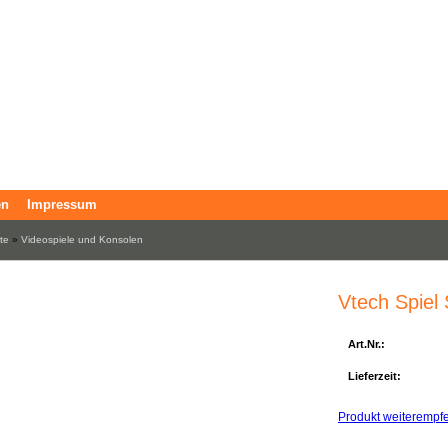
en
Impressum
ite
»
Videospiele und Konsolen
Vtech Spiel
Art.Nr.:
Lieferzeit:
Produkt weiterempf