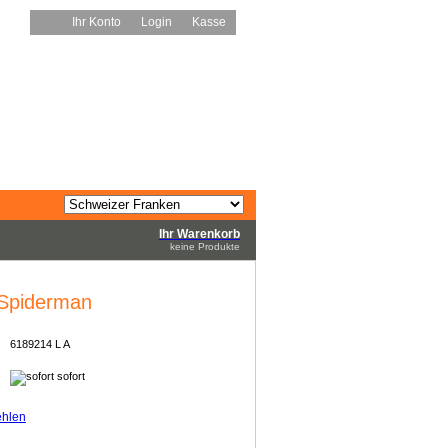
Ihr Konto
Login
Kasse
Ihr Warenkorb
keine Produkte
 Spiderman
6189214 L A
sofort
ehlen