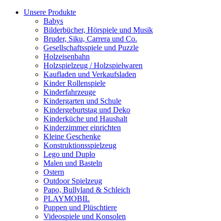
Unsere Produkte
Babys
Bilderbücher, Hörspiele und Musik
Bruder, Siku, Carrera und Co.
Gesellschaftsspiele und Puzzle
Holzeisenbahn
Holzspielzeug / Holzspielwaren
Kaufladen und Verkaufsladen
Kinder Rollenspiele
Kinderfahrzeuge
Kindergarten und Schule
Kindergeburtstag und Deko
Kinderküche und Haushalt
Kinderzimmer einrichten
Kleine Geschenke
Konstruktionsspielzeug
Lego und Duplo
Malen und Basteln
Ostern
Outdoor Spielzeug
Papo, Bullyland & Schleich
PLAYMOBIL
Puppen und Plüschtiere
Videospiele und Konsolen