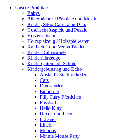
Unsere Produkte
Babys
Bilderbücher, Hörspiele und Musik
Bruder, Siku, Carrera und Co.
Gesellschaftsspiele und Puzzle
Holzeisenbahn
Holzspielzeug / Holzspielwaren
Kaufladen und Verkaufsladen
Kinder Rollenspiele
Kinderfahrzeuge
Kindergarten und Schule
Kindergeburtstag und Deko
Auslauf - Stark reduziert
Cars
Dinosaurier
Einhörner
Filly Fairy Pferdchen
Fussball
Hello Kitty
Hexen und Feen
Indianer
Lillebi
Minions
Minnie Mouse Party