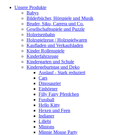
Unsere Produkte
Babys
Bilderbücher, Hörspiele und Musik
Bruder, Siku, Carrera und Co.
Gesellschaftsspiele und Puzzle
Holzeisenbahn
Holzspielzeug / Holzspielwaren
Kaufladen und Verkaufsladen
Kinder Rollenspiele
Kinderfahrzeuge
Kindergarten und Schule
Kindergeburtstag und Deko
Auslauf - Stark reduziert
Cars
Dinosaurier
Einhörner
Filly Fairy Pferdchen
Fussball
Hello Kitty
Hexen und Feen
Indianer
Lillebi
Minions
Minnie Mouse Party